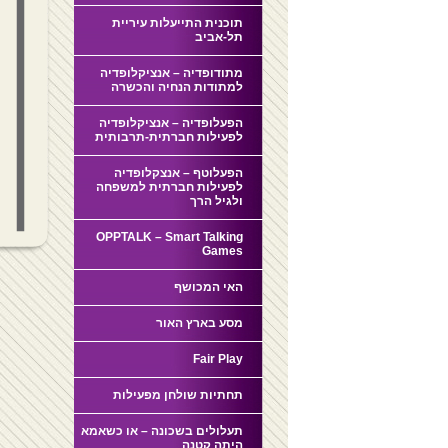
תוכנית התייעלות עיריית
תל-אביב
מתודופדיה – אנציקלופדיה
למתודות הנחיה והכשרה
הפעלופדיה – אנציקלופדיה
לפעילות חברתית-תרבותית
הפעלוטף – אנצקלופדיה
לפעילות חברתית למשפחה
ולגיל הרך
OPPTALK – Smart Talking
Games
האי המכושף
מסע בארץ האור
Fair Play
תחתיות שולחן מפעילות
תעלולים בשכונה – או כשאמא
היתה קטנה