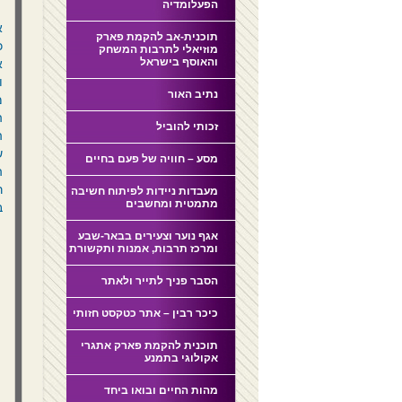
הפעלומדיה
א
תוכנית-אב להקמת פארק
כ
מוזיאלי לתרבות המשחק
והאוסף בישראל
א
ו
נתיב האור
מ
ה
זכותי להוביל
ה
ש
מסע – חוויה של פעם בחיים
ה
ר
מעבדות ניידות לפיתוח חשיבה
מתמטית ומחשבים
ב
אגף נוער וצעירים בבאר-שבע
ומרכז תרבות, אמנות ותקשורת
הסבר פניך לתייר ולאתר
כיכר רבין – אתר כטקסט חזותי
תוכנית להקמת פארק אתגרי
אקולוגי בתמנע
מהות החיים ובואו ביחד