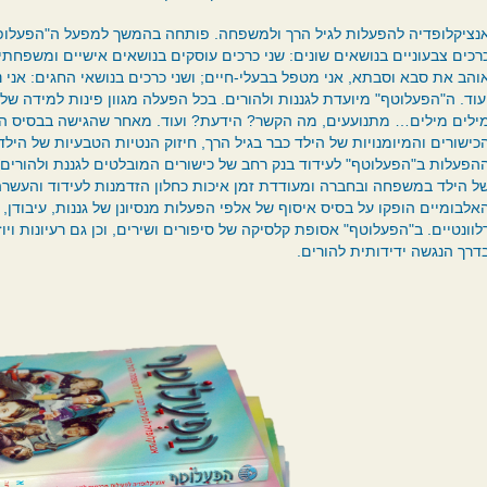
נציקלופדיה להפעלות לגיל הרך ולמשפחה. פותחה בהמשך למפעל ה"הפעלופ
רכים צבעוניים בנושאים שונים: שני כרכים עוסקים בנושאים אישיים ומשפחתיים
והב את סבא וסבתא, אני מטפל בבעלי-חיים; ושני כרכים בנושאי החגים: אני נ
עוד. ה"הפעלוטף"
מיועדת לגננות ולהורים. בכל הפעלה מגוון פינות למידה של 
ילים מילים… מתנועעים, מה הקשר? הידעת? ועוד. מאחר שהגישה בבסיס ה"ה
כישורים והמיומנויות של הילד כבר בגיל הרך, חיזוק הנטיות הטבעיות של הילד
הפעלות ב"הפעלוטף" לעידוד בנק רחב של כישורים המובלטים לגננת ולהורים
ל הילד במשפחה ובחברה ומעודדת זמן איכות כחלון הזדמנות לעידוד והעשרה
אלבומיים הופקו על בסיס איסוף של אלפי הפעלות מנסיונן של גננות, עיבודן, 
לוונטיים. ב"הפעלוטף" אסופת קלסיקה של סיפורים ושירים, וכן גם רעיונות ויו
דרך הנגשה ידידותית להורים.